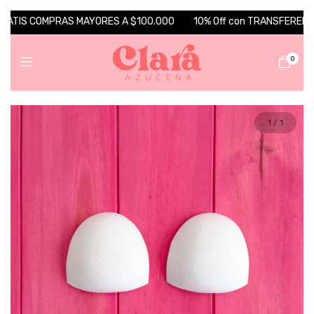
RATIS COMPRAS MAYORES A $100.000
10% Off con TRANSFERENCIA 
0
1
/
1