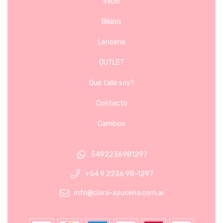
Inicio
Bikinis
Lenceria
OUTLET
Qué talle soy?
Contacto
Cambios
5492236981297
+54 9 2236 98-1297
info@clara-azucena.com.ar