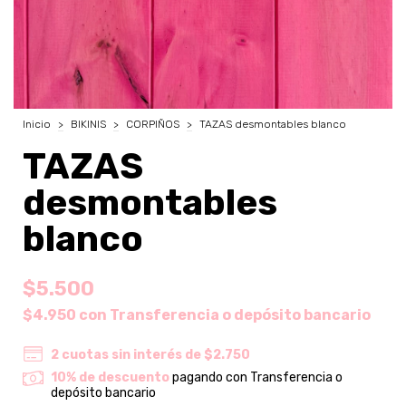
Inicio
>
BIKINIS
>
CORPIÑOS
>
TAZAS desmontables blanco
TAZAS
desmontables
blanco
$5.500
$4.950
con
Transferencia o depósito bancario
2
cuotas sin interés de
$2.750
10% de descuento
pagando con Transferencia o
depósito bancario