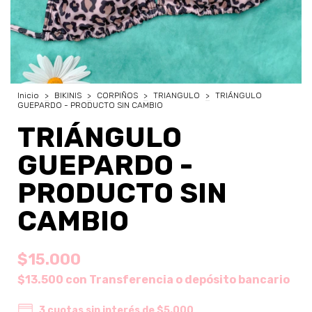
Inicio
>
BIKINIS
>
CORPIÑOS
>
TRIANGULO
>
TRIÁNGULO
GUEPARDO - PRODUCTO SIN CAMBIO
TRIÁNGULO
GUEPARDO -
PRODUCTO SIN
CAMBIO
$15.000
$13.500
con
Transferencia o depósito bancario
3
cuotas sin interés de
$5.000