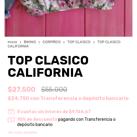
Inicio
>
BIKINIS
>
CORPIÑOS
>
TOP CLASICO
>
TOP CLASICO
CALIFORNIA
TOP CLASICO
CALIFORNIA
$27.500
$55.000
$24.750
con
Transferencia o depósito bancario
3
cuotas sin interés de
$9.166,67
10% de descuento
pagando con Transferencia o
depósito bancario
Ver más detalles