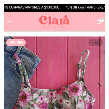
ATIS COMPRAS MAYORES A $100.000
10% Off con TRANSFERENCIA 💵
0
50
%
OFF
1
/
3