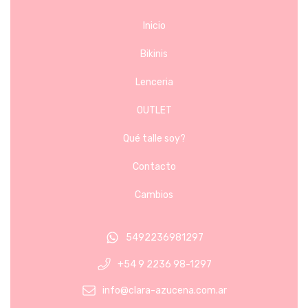
Inicio
Bikinis
Lenceria
OUTLET
Qué talle soy?
Contacto
Cambios
5492236981297
+54 9 2236 98-1297
info@clara-azucena.com.ar