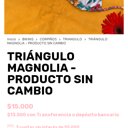
Inicio
>
BIKINIS
>
CORPIÑOS
>
TRIANGULO
>
TRIÁNGULO
MAGNOLIA - PRODUCTO SIN CAMBIO
TRIÁNGULO
MAGNOLIA -
PRODUCTO SIN
CAMBIO
$15.000
$13.500
con
Transferencia o depósito bancario
3
cuotas sin interés de
$5.000