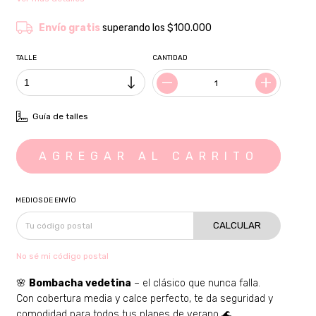
Envío gratis
superando los
$100.000
TALLE
CANTIDAD
Guía de talles
MEDIOS DE ENVÍO
CALCULAR
No sé mi código postal
🌸
Bombacha vedetina
– el clásico que nunca falla.
Con cobertura media y calce perfecto, te da seguridad y
comodidad para todos tus planes de verano 🌊