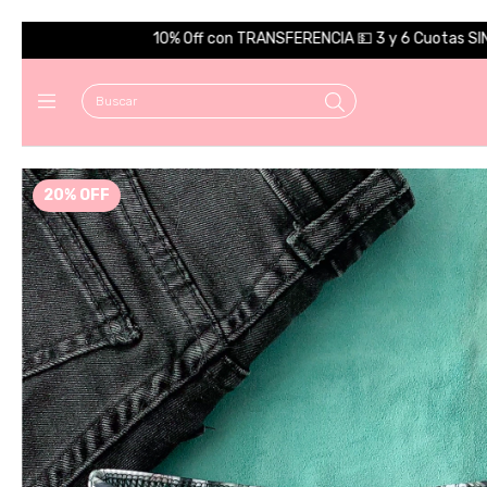
con TRANSFERENCIA 💵 3 y 6 Cuotas SIN INTERÉS 💳 - ENVIO GRATIS
20
%
OFF