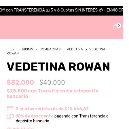
 6 Cuotas SIN INTERÉS 💳 - ENVIO GRATIS COMPRAS MAYORES A $100.
0
Inicio
>
BIKINIS
>
BOMBACHAS
>
VEDETINA
>
VEDETINA
ROWAN
VEDETINA ROWAN
$32.000
$40.000
$28.800
con
Transferencia o depósito
bancario
3
cuotas sin interés de
$10.666,67
10% de descuento
pagando con Transferencia o
depósito bancario
Ver más detalles