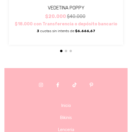
VEDETINA POPPY
$20.000
$40.000
$18.000
con
Transferencia o depósito bancario
3
cuotas sin interés de
$6.666,67
Inicio
Bikinis
Lenceria