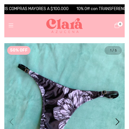
TIS COMPRAS MAYORES A $100.000
10% Off con TRANSFERENCIA 💵 
0
50
%
OFF
1
/
5